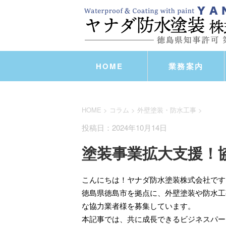
HOME
業務案内
HOME
>
コラム
>
外壁塗装・防水工事
>
投稿日：2024年10月14日
塗装事業拡大支援！
こんにちは！ヤナダ防水塗装株式会社です
徳島県徳島市を拠点に、外壁塗装や防水工
な協力業者様を募集しています。
本記事では、共に成長できるビジネスパー