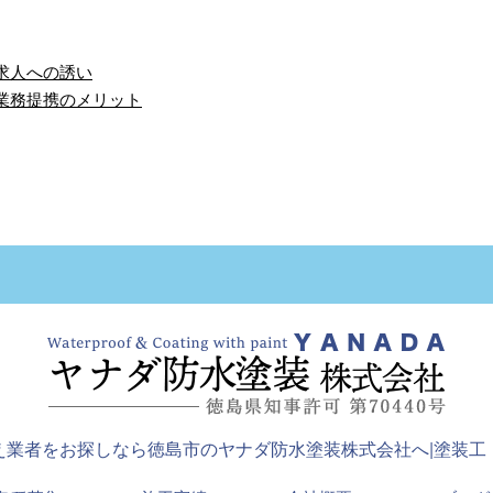
求人への誘い
業務提携のメリット
ムページを開設しまし
那賀町総合体育館新築
た。
工事 屋上の防水工事 …
ナダ防水塗装株式会
では、新たにホーム
ージを開設しまし
 これまで以上にお
さまにご満足いただ
…
え業者をお探しなら徳島市のヤナダ防水塗装株式会社へ|塗装工