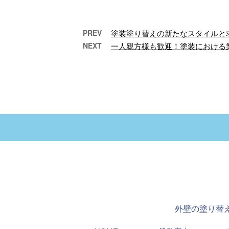
PREV
塗装塗り替えの新たなスタイルと
NEXT
一人親方様も歓迎！塗装における
外壁塗装の将来性とその魅
ホー
力
ヤナダ防水塗装株式会
ヤ
社です。徳島県徳島市
社
に拠点を持ち、地域を
ペ
中心に外壁塗装工事や
た。
防水工事を手掛ける業
客
…
外壁の塗り替