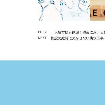
PREV
一人親方様も歓迎！塗装における
NEXT
施設の維持に欠かせない防水工事
将来安定！防水工事のキャ
徳島
リア形成
事
こんにちは！ヤナダ防
ヤ
水塗装株式会社です。
社
徳島県徳島市を拠点
し
に、当地域内で外壁塗
ま
装工事や防水工事を手
拠
…