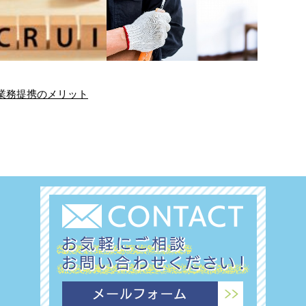
業務提携のメリット
県で外壁塗装・防水工
防水工が仕事の中で感じる
のプロフェッシ…
喜び
ナダ防水塗装株式会
こんにちは！ヤナダ防
では、情熱を持つ新
水塗装株式会社です。
い仲間を募集してい
徳島県徳島市に拠点を
す。徳島県徳島市を
置き、徳島県内をメイ
点に、外壁塗装工事
ンに外壁塗装工事や防
…
…