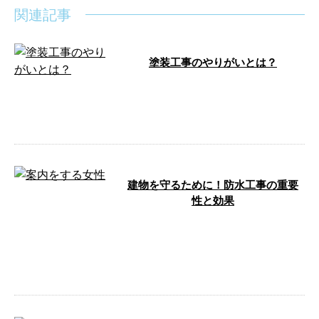
関連記事
塗装工事のやりがいとは？
塗装工事には以下のようなやりが
いがあります。 1. 目に見える成
果 – 塗装工事が完成す …
建物を守るために！防水工事の重要
性と効果
ヤナダ防水塗装株式会社では、徳
島市を中心とした地域で活躍し、
自身のキャリアアップを目指す新
しいメンバ …