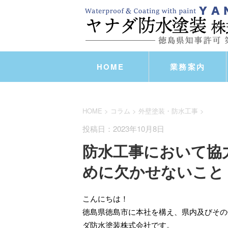
HOME
業務案内
HOME
>
コラム
>
外壁塗装・防水工事
>
投稿日：2023年10月8日
防水工事において協
めに欠かせないこと
こんにちは！
徳島県徳島市に本社を構え、県内及びその
ダ防水塗装株式会社です。