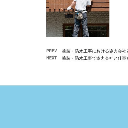
PREV
塗装・防水工事における協力会社
NEXT
塗装・防水工事で協力会社と仕事
外壁塗装工事は未経験から
徳島
でも始められる
こんにちは！ヤナダ防
こ
水塗装株式会社です。
水
徳島県徳島市を拠点
私
に、徳島県内のお客様
に
に外壁塗装工事や防水
び
工 …