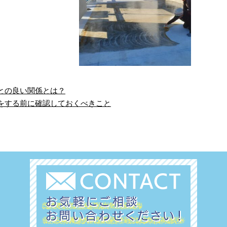
との良い関係とは？
をする前に確認しておくべきこと
の個人向け快適住宅塗
那賀町 総合体育館 新築
り替え業者選び
工事
んにちは！ヤナダ防
那賀町の総合体育館の
塗装株式会社です。
新築工事現場に行って
たちは徳島市を拠点
まいりました！ 弊社は
、徳島県内全域およ
防水工事を施してきま
その近郊エリアで、
した。 那賀町 総 …
…